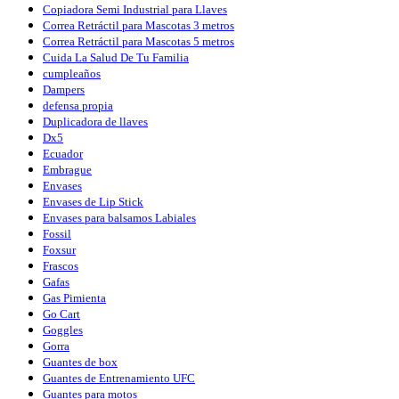
Copiadora Semi Industrial para Llaves
Correa Retráctil para Mascotas 3 metros
Correa Retráctil para Mascotas 5 metros
Cuida La Salud De Tu Familia
cumpleaños
Dampers
defensa propia
Duplicadora de llaves
Dx5
Ecuador
Embrague
Envases
Envases de Lip Stick
Envases para balsamos Labiales
Fossil
Foxsur
Frascos
Gafas
Gas Pimienta
Go Cart
Goggles
Gorra
Guantes de box
Guantes de Entrenamiento UFC
Guantes para motos