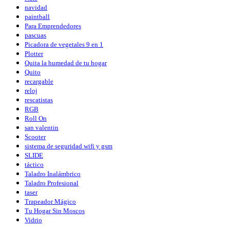
navidad
paintball
Para Emprendedores
pascuas
Picadora de vegetales 9 en 1
Plotter
Quita la humedad de tu hogar
Quito
recargable
reloj
rescatistas
RGB
Roll On
san valentin
Scooter
sistema de seguridad wifi y gsm
SLIDE
táctico
Taladro Inalámbrico
Taladro Profesional
taser
Trapeador Mágico
Tu Hogar Sin Moscos
Vidrio