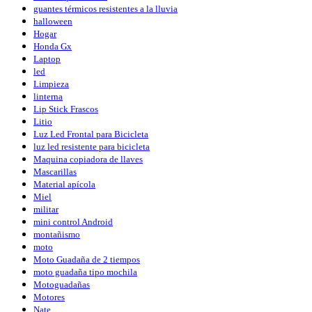
guantes térmicos resistentes a la lluvia
halloween
Hogar
Honda Gx
Laptop
led
Limpieza
linterna
Lip Stick Frascos
Litio
Luz Led Frontal para Bicicleta
luz led resistente para bicicleta
Maquina copiadora de llaves
Mascarillas
Material apícola
Miel
militar
mini control Android
montañismo
moto
Moto Guadaña de 2 tiempos
moto guadaña tipo mochila
Motoguadañas
Motores
Nate