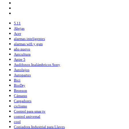
5.11
Abejas
Acer
alarmas inteligentes
alarmas wifi y gsm
año nuevo
Apicultura
Apire 5
Audifonos Inalámbricos Sony
Autolujos
Autopartes
Bici
BioDry
Bronson
Cámaras
Cargadores
ciclismo
Control para smar tv
control universal
cool
Copiadora Industrial para Llaves