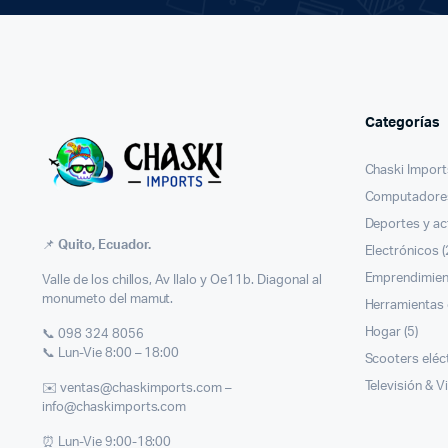
Categorías
Chaski Import
Computadores
Deportes y act
📌
Quito, Ecuador.
Electrónicos
(
Emprendimie
Valle de los chillos, Av Ilalo y Oe11b. Diagonal al
monumeto del mamut.
Herramientas 
Hogar
(5)
📞 098 324 8056
📞 Lun-Vie 8:00 – 18:00
Scooters eléc
Televisión & V
✉️ ventas@chaskimports.com –
info@chaskimports.com
⏰ Lun-Vie 9:00-18:00