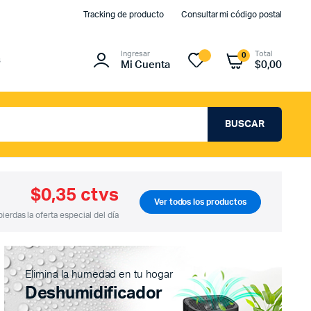
Tracking de producto
Consultar mi código postal
Ingresar
Total
0
s
Mi Cuenta
$
0,00
BUSCAR
$0,35 ctvs
Ver todos los productos
e envío
pierdas la oferta especial del día
eña
o
Elimina la humedad en tu hogar
Deshumidificador