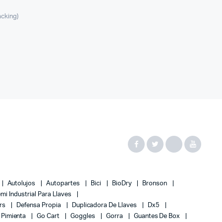
acking)
Autolujos
Autopartes
Bici
BioDry
Bronson
mi Industrial Para Llaves
rs
Defensa Propia
Duplicadora De Llaves
Dx5
 Pimienta
Go Cart
Goggles
Gorra
Guantes De Box