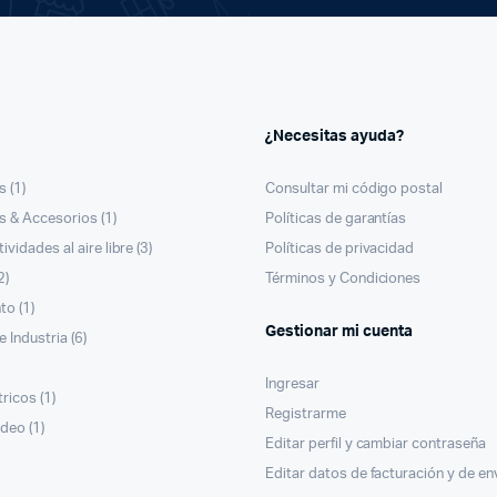
¿Necesitas ayuda?
s
(1)
Consultar mi código postal
 & Accesorios
(1)
Políticas de garantías
ividades al aire libre
(3)
Políticas de privacidad
2)
Términos y Condiciones
nto
(1)
Gestionar mi cuenta
e Industria
(6)
Ingresar
tricos
(1)
Registrarme
ideo
(1)
Editar perfil y cambiar contraseña
Editar datos de facturación y de en