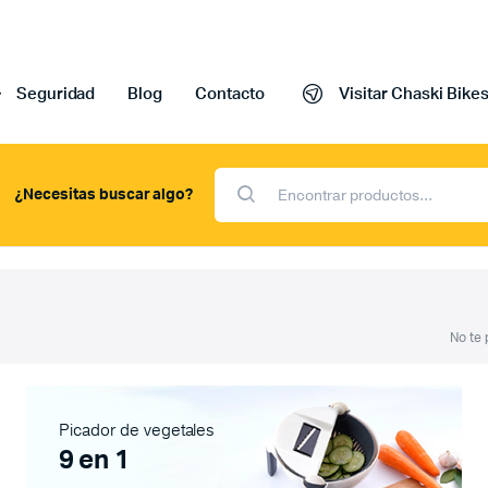
Seguridad
Blog
Contacto
Visitar Chaski Bike
¿Necesitas buscar algo?
Ingresar a mi cuenta
Crear cuenta
Ver mis pedidos
Editar datos de facturación y d
No te 
Editar perfil y cambiar contras
Conocer el estado de mi pedid
Picador de vegetales
Contraseña perdida
9 en 1