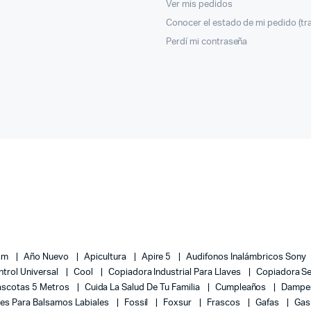
Ver mis pedidos
Conocer el estado de mi pedido (tr
Perdí mi contraseña
Gsm
Año Nuevo
Apicultura
Apire 5
Audifonos Inalámbricos Sony
ntrol Universal
Cool
Copiadora Industrial Para Llaves
Copiadora Se
Mascotas 5 Metros
Cuida La Salud De Tu Familia
Cumpleaños
Dampe
es Para Balsamos Labiales
Fossil
Foxsur
Frascos
Gafas
Gas