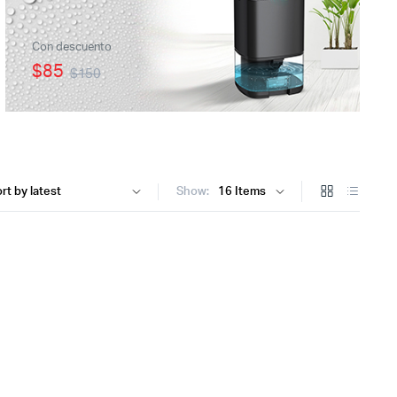
Con descuento
$85
$150
Show: