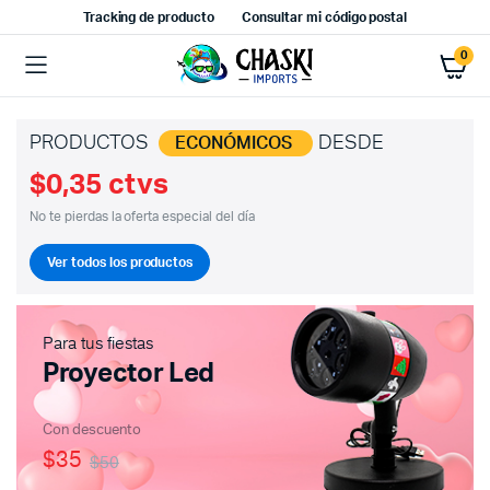
Tracking de producto
Consultar mi código postal
0
PRODUCTOS
DESDE
ECONÓMICOS
$0,35 ctvs
No te pierdas la oferta especial del día
Ver todos los productos
Para tus fiestas
Proyector Led
Con descuento
$35
$50