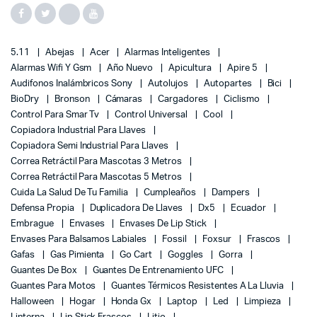
5.11
Abejas
Acer
Alarmas Inteligentes
Alarmas Wifi Y Gsm
Año Nuevo
Apicultura
Apire 5
Audifonos Inalámbricos Sony
Autolujos
Autopartes
Bici
BioDry
Bronson
Cámaras
Cargadores
Ciclismo
Control Para Smar Tv
Control Universal
Cool
Copiadora Industrial Para Llaves
Copiadora Semi Industrial Para Llaves
Correa Retráctil Para Mascotas 3 Metros
Correa Retráctil Para Mascotas 5 Metros
Cuida La Salud De Tu Familia
Cumpleaños
Dampers
Defensa Propia
Duplicadora De Llaves
Dx5
Ecuador
Embrague
Envases
Envases De Lip Stick
Envases Para Balsamos Labiales
Fossil
Foxsur
Frascos
Gafas
Gas Pimienta
Go Cart
Goggles
Gorra
Guantes De Box
Guantes De Entrenamiento UFC
Guantes Para Motos
Guantes Térmicos Resistentes A La Lluvia
Halloween
Hogar
Honda Gx
Laptop
Led
Limpieza