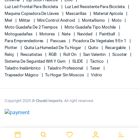
Linterna
Lip Stick Frascos
Litio
Luz Led Frontal Para Bicicleta
Luz Led Resistente Para Bicicleta
Maquina Copiadora De Llaves
Mascarillas
Material Apícola
Miel
Militar
Mini Control Android
Montañismo
Moto
Moto Guadaña De 2 Tiempos
Moto Guadaña Tipo Mochila
Motoguadañas
Motores
Nate
Navidad
Paintball
Para Emprendedores
Pascuas
Picadora De Vegetales 9 En 1
Plotter
Quita La Humedad De Tu Hogar
Quito
Recargable
Reloj
Rescatistas
RGB
Roll On
San Valentin
Scooter
Sistema De Seguridad Wifi Y Gsm
SLIDE
Táctico
Taladro Inalámbrico
Taladro Profesional
Taser
Trapeador Mágico
Tu Hogar Sin Moscos
Vidrio
Copyright 2025 ©
Chaski Imports
. All right reserved.