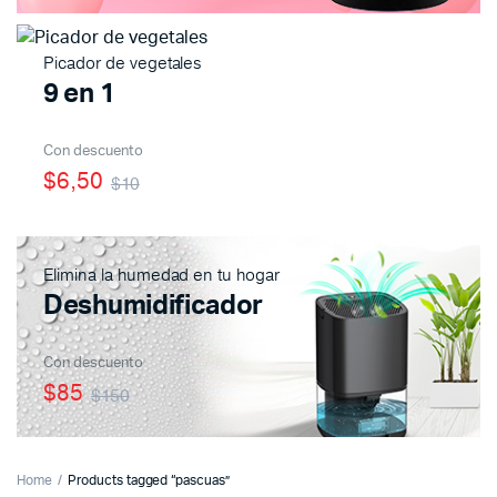
Picador de vegetales
9 en 1
Con descuento
$6,50
$10
Elimina la humedad en tu hogar
Deshumidificador
Con descuento
$85
$150
Home
Products tagged “pascuas”