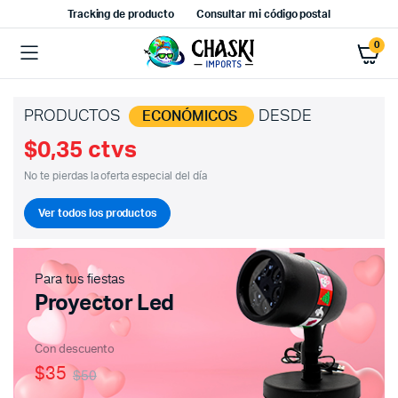
Tracking de producto
Consultar mi código postal
0
PRODUCTOS
DESDE
ECONÓMICOS
$0,35 ctvs
No te pierdas la oferta especial del día
Ver todos los productos
Para tus fiestas
Proyector Led
Con descuento
$35
$50