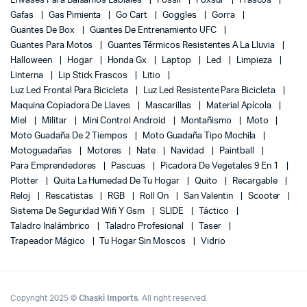
Envases Para Balsamos Labiales
Fossil
Foxsur
Frascos
Gafas
Gas Pimienta
Go Cart
Goggles
Gorra
Guantes De Box
Guantes De Entrenamiento UFC
Guantes Para Motos
Guantes Térmicos Resistentes A La Lluvia
Halloween
Hogar
Honda Gx
Laptop
Led
Limpieza
Linterna
Lip Stick Frascos
Litio
Luz Led Frontal Para Bicicleta
Luz Led Resistente Para Bicicleta
Maquina Copiadora De Llaves
Mascarillas
Material Apícola
Miel
Militar
Mini Control Android
Montañismo
Moto
Moto Guadaña De 2 Tiempos
Moto Guadaña Tipo Mochila
Motoguadañas
Motores
Nate
Navidad
Paintball
Para Emprendedores
Pascuas
Picadora De Vegetales 9 En 1
Plotter
Quita La Humedad De Tu Hogar
Quito
Recargable
Reloj
Rescatistas
RGB
Roll On
San Valentin
Scooter
Sistema De Seguridad Wifi Y Gsm
SLIDE
Táctico
Taladro Inalámbrico
Taladro Profesional
Taser
Trapeador Mágico
Tu Hogar Sin Moscos
Vidrio
Copyright 2025 ©
Chaski Imports
. All right reserved.