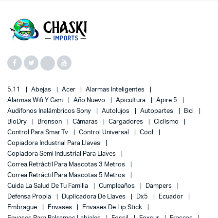
5.11
Abejas
Acer
Alarmas Inteligentes
Alarmas Wifi Y Gsm
Año Nuevo
Apicultura
Apire 5
Audifonos Inalámbricos Sony
Autolujos
Autopartes
Bici
BioDry
Bronson
Cámaras
Cargadores
Ciclismo
Control Para Smar Tv
Control Universal
Cool
Copiadora Industrial Para Llaves
Copiadora Semi Industrial Para Llaves
Correa Retráctil Para Mascotas 3 Metros
Correa Retráctil Para Mascotas 5 Metros
Cuida La Salud De Tu Familia
Cumpleaños
Dampers
Defensa Propia
Duplicadora De Llaves
Dx5
Ecuador
Embrague
Envases
Envases De Lip Stick