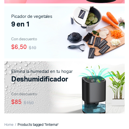
Picador de vegetales
9 en 1
Con descuento
$6,50
$10
Elimina la humedad en tu hogar
Deshumidificador
Con descuento
$85
$150
Home
Products tagged “linterna”