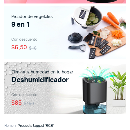
Picador de vegetales
9 en 1
Con descuento
$6,50
$10
Elimina la humedad en tu hogar
Deshumidificador
Con descuento
$85
$150
Home
Products tagged “RGB”