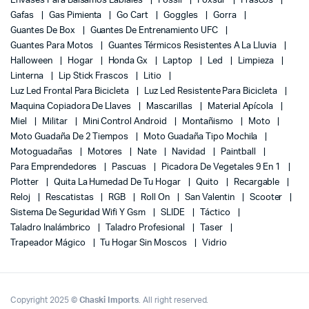
Envases Para Balsamos Labiales
Fossil
Foxsur
Frascos
Gafas
Gas Pimienta
Go Cart
Goggles
Gorra
Guantes De Box
Guantes De Entrenamiento UFC
Guantes Para Motos
Guantes Térmicos Resistentes A La Lluvia
Halloween
Hogar
Honda Gx
Laptop
Led
Limpieza
Linterna
Lip Stick Frascos
Litio
Luz Led Frontal Para Bicicleta
Luz Led Resistente Para Bicicleta
Maquina Copiadora De Llaves
Mascarillas
Material Apícola
Miel
Militar
Mini Control Android
Montañismo
Moto
Moto Guadaña De 2 Tiempos
Moto Guadaña Tipo Mochila
Motoguadañas
Motores
Nate
Navidad
Paintball
Para Emprendedores
Pascuas
Picadora De Vegetales 9 En 1
Plotter
Quita La Humedad De Tu Hogar
Quito
Recargable
Reloj
Rescatistas
RGB
Roll On
San Valentin
Scooter
Sistema De Seguridad Wifi Y Gsm
SLIDE
Táctico
Taladro Inalámbrico
Taladro Profesional
Taser
Trapeador Mágico
Tu Hogar Sin Moscos
Vidrio
Copyright 2025 ©
Chaski Imports
. All right reserved.