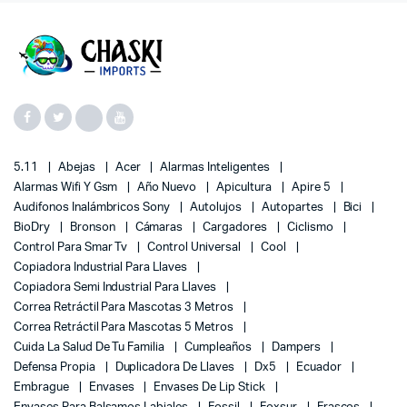
5.11
Abejas
Acer
Alarmas Inteligentes
Alarmas Wifi Y Gsm
Año Nuevo
Apicultura
Apire 5
Audifonos Inalámbricos Sony
Autolujos
Autopartes
Bici
BioDry
Bronson
Cámaras
Cargadores
Ciclismo
Control Para Smar Tv
Control Universal
Cool
Copiadora Industrial Para Llaves
Copiadora Semi Industrial Para Llaves
Correa Retráctil Para Mascotas 3 Metros
Correa Retráctil Para Mascotas 5 Metros
Cuida La Salud De Tu Familia
Cumpleaños
Dampers
Defensa Propia
Duplicadora De Llaves
Dx5
Ecuador
Embrague
Envases
Envases De Lip Stick