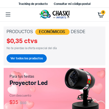
Tracking de producto
Consultar mi código postal
0
PRODUCTOS
DESDE
ECONÓMICOS
$0,35 ctvs
No te pierdas la oferta especial del día
Ver todos los productos
Para tus fiestas
Proyector Led
Con descuento
$35
$50