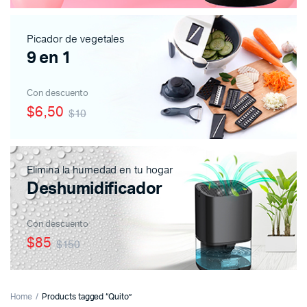
Picador de vegetales
9 en 1
Con descuento
$6,50
$10
Elimina la humedad en tu hogar
Deshumidificador
Con descuento
$85
$150
Home
Products tagged “Quito”