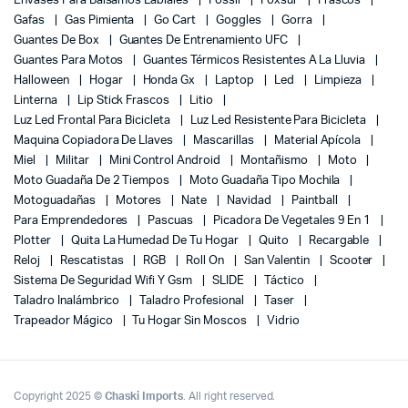
Envases Para Balsamos Labiales
Fossil
Foxsur
Frascos
Gafas
Gas Pimienta
Go Cart
Goggles
Gorra
Guantes De Box
Guantes De Entrenamiento UFC
Guantes Para Motos
Guantes Térmicos Resistentes A La Lluvia
Halloween
Hogar
Honda Gx
Laptop
Led
Limpieza
Linterna
Lip Stick Frascos
Litio
Luz Led Frontal Para Bicicleta
Luz Led Resistente Para Bicicleta
Maquina Copiadora De Llaves
Mascarillas
Material Apícola
Miel
Militar
Mini Control Android
Montañismo
Moto
Moto Guadaña De 2 Tiempos
Moto Guadaña Tipo Mochila
Motoguadañas
Motores
Nate
Navidad
Paintball
Para Emprendedores
Pascuas
Picadora De Vegetales 9 En 1
Plotter
Quita La Humedad De Tu Hogar
Quito
Recargable
Reloj
Rescatistas
RGB
Roll On
San Valentin
Scooter
Sistema De Seguridad Wifi Y Gsm
SLIDE
Táctico
Taladro Inalámbrico
Taladro Profesional
Taser
Trapeador Mágico
Tu Hogar Sin Moscos
Vidrio
Copyright 2025 ©
Chaski Imports
. All right reserved.