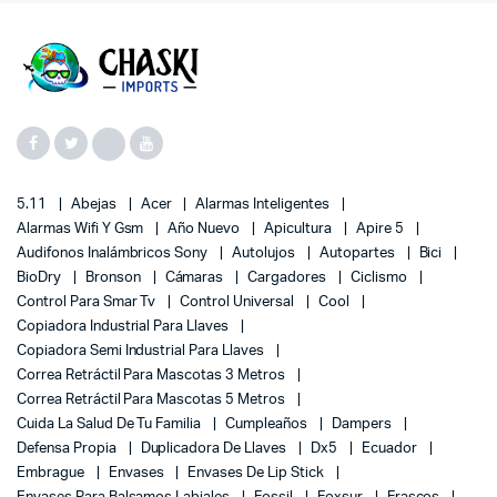
5.11
Abejas
Acer
Alarmas Inteligentes
Alarmas Wifi Y Gsm
Año Nuevo
Apicultura
Apire 5
Audifonos Inalámbricos Sony
Autolujos
Autopartes
Bici
BioDry
Bronson
Cámaras
Cargadores
Ciclismo
Control Para Smar Tv
Control Universal
Cool
Copiadora Industrial Para Llaves
Copiadora Semi Industrial Para Llaves
Correa Retráctil Para Mascotas 3 Metros
Correa Retráctil Para Mascotas 5 Metros
Cuida La Salud De Tu Familia
Cumpleaños
Dampers
Defensa Propia
Duplicadora De Llaves
Dx5
Ecuador
Embrague
Envases
Envases De Lip Stick