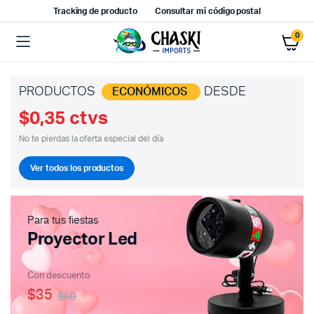
Tracking de producto
Consultar mi código postal
0
PRODUCTOS
DESDE
ECONÓMICOS
$0,35 ctvs
No te pierdas la oferta especial del día
Ver todos los productos
Para tus fiestas
Proyector Led
Con descuento
$35
$50