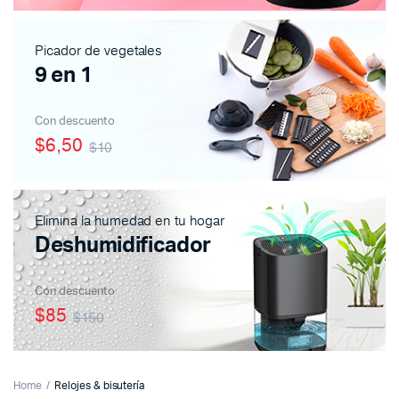
Picador de vegetales
9 en 1
Con descuento
$6,50
$10
Elimina la humedad en tu hogar
Deshumidificador
Con descuento
$85
$150
Home
Relojes & bisutería