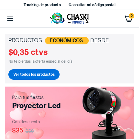
Tracking de producto
Consultar mi código postal
0
PRODUCTOS
DESDE
ECONÓMICOS
$0,35 ctvs
No te pierdas la oferta especial del día
Ver todos los productos
Para tus fiestas
Proyector Led
Con descuento
$35
$50