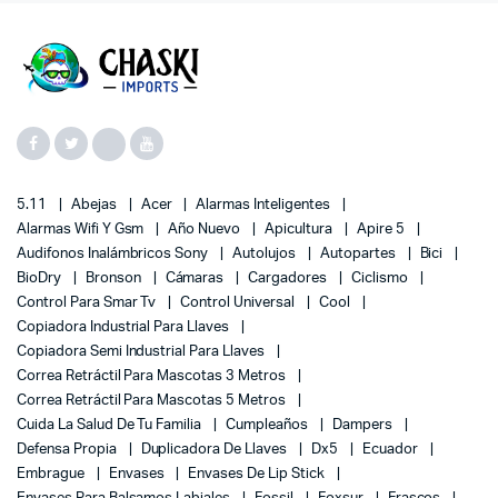
5.11
Abejas
Acer
Alarmas Inteligentes
Alarmas Wifi Y Gsm
Año Nuevo
Apicultura
Apire 5
Audifonos Inalámbricos Sony
Autolujos
Autopartes
Bici
BioDry
Bronson
Cámaras
Cargadores
Ciclismo
Control Para Smar Tv
Control Universal
Cool
Copiadora Industrial Para Llaves
Copiadora Semi Industrial Para Llaves
Correa Retráctil Para Mascotas 3 Metros
Correa Retráctil Para Mascotas 5 Metros
Cuida La Salud De Tu Familia
Cumpleaños
Dampers
Defensa Propia
Duplicadora De Llaves
Dx5
Ecuador
Embrague
Envases
Envases De Lip Stick