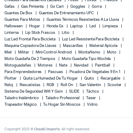
Envases Para Balsamos Labiales
Fossil
Foxsur
Frascos
Gafas
Gas Pimienta
Go Cart
Goggles
Gorra
Guantes De Box
Guantes De Entrenamiento UFC
Guantes Para Motos
Guantes Térmicos Resistentes A La Lluvia
Halloween
Hogar
Honda Gx
Laptop
Led
Limpieza
Linterna
Lip Stick Frascos
Litio
Luz Led Frontal Para Bicicleta
Luz Led Resistente Para Bicicleta
Maquina Copiadora De Llaves
Mascarillas
Material Apícola
Miel
Militar
Mini Control Android
Montañismo
Moto
Moto Guadaña De 2 Tiempos
Moto Guadaña Tipo Mochila
Motoguadañas
Motores
Nate
Navidad
Paintball
Para Emprendedores
Pascuas
Picadora De Vegetales 9 En 1
Plotter
Quita La Humedad De Tu Hogar
Quito
Recargable
Reloj
Rescatistas
RGB
Roll On
San Valentin
Scooter
Sistema De Seguridad Wifi Y Gsm
SLIDE
Táctico
Taladro Inalámbrico
Taladro Profesional
Taser
Trapeador Mágico
Tu Hogar Sin Moscos
Vidrio
Copyright 2025 ©
Chaski Imports
. All right reserved.