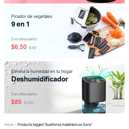
Picador de vegetales
9 en 1
Con descuento
$6,50
$10
Elimina la humedad en tu hogar
Deshumidificador
Con descuento
$85
$150
Home
Products tagged “Audifonos Inalámbricos Sony”