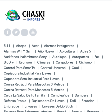
5.11
Abejas
Acer
Alarmas Inteligentes
Alarmas Wifi Y Gsm
Año Nuevo
Apicultura
Apire 5
Audifonos Inalámbricos Sony
Autolujos
Autopartes
Bici
BioDry
Bronson
Cámaras
Cargadores
Ciclismo
Control Para Smar Tv
Control Universal
Cool
Copiadora Industrial Para Llaves
Copiadora Semi Industrial Para Llaves
Correa Retráctil Para Mascotas 3 Metros
Correa Retráctil Para Mascotas 5 Metros
Cuida La Salud De Tu Familia
Cumpleaños
Dampers
Defensa Propia
Duplicadora De Llaves
Dx5
Ecuador
Embrague
Envases
Envases De Lip Stick