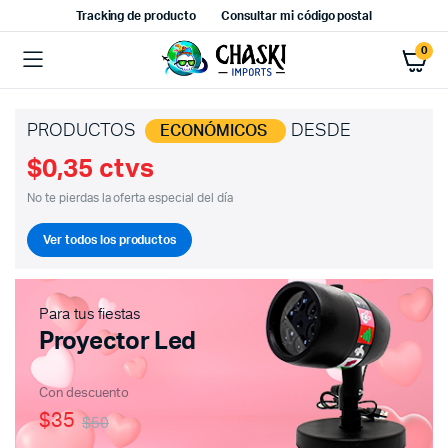
Tracking de producto
Consultar mi código postal
0
PRODUCTOS
DESDE
ECONÓMICOS
$0,35 ctvs
No te pierdas la oferta especial del día
Ver todos los productos
Para tus fiestas
Proyector Led
Con descuento
$35
$50