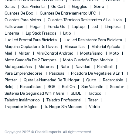
Envases Para Balsamos Labiales
Fossil
Foxsur
Frascos
Gafas
Gas Pimienta
Go Cart
Goggles
Gorra
Guantes De Box
Guantes De Entrenamiento UFC
Guantes Para Motos
Guantes Térmicos Resistentes A La Lluvia
Halloween
Hogar
Honda Gx
Laptop
Led
Limpieza
Linterna
Lip Stick Frascos
Litio
Luz Led Frontal Para Bicicleta
Luz Led Resistente Para Bicicleta
Maquina Copiadora De Llaves
Mascarillas
Material Apícola
Miel
Militar
Mini Control Android
Montañismo
Moto
Moto Guadaña De 2 Tiempos
Moto Guadaña Tipo Mochila
Motoguadañas
Motores
Nate
Navidad
Paintball
Para Emprendedores
Pascuas
Picadora De Vegetales 9 En 1
Plotter
Quita La Humedad De Tu Hogar
Quito
Recargable
Reloj
Rescatistas
RGB
Roll On
San Valentin
Scooter
Sistema De Seguridad Wifi Y Gsm
SLIDE
Táctico
Taladro Inalámbrico
Taladro Profesional
Taser
Trapeador Mágico
Tu Hogar Sin Moscos
Vidrio
Copyright 2025 ©
Chaski Imports
. All right reserved.